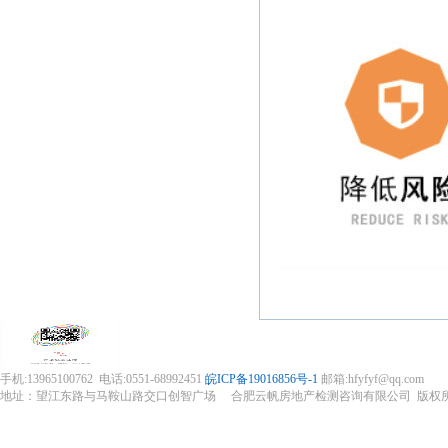
合肥雅郡
卢世嘉先生预约验房
5-17
验房
黄山翰林
孙波先生预约验房
5-7
府验
阳光城檀
王海龙先生预约验房
5-7
悦验
合肥锦绣
蔡崇军先生预约验房
4-24
花城
龙川玖著
崔波先生预约验房
4-16
验房
合肥中和
刘先生先生预约验房
3-15
府验
中海上东
吴芳女士预约验房
3-13
区验
云谷路壹
程玉梅女士预约验房
3-12
号验
融宁府验
黄晓芬女士预约验房
3-9
房
公园万象
方海山先生预约验房
3-7
祥生云镜
景先生预约验房
2-3
手机:13965100762 电话:0551-68992451
皖ICP备19016856号-1
邮箱:hfyfyf@qq.com
地址：望江东路与马鞍山路交口创智广场 合肥云帆房地产检测咨询有限公司 版权
合肥绿地
陈先生先生预约验房
12-9
辉悦
万科高第
刘慧女士预约验房
12-8