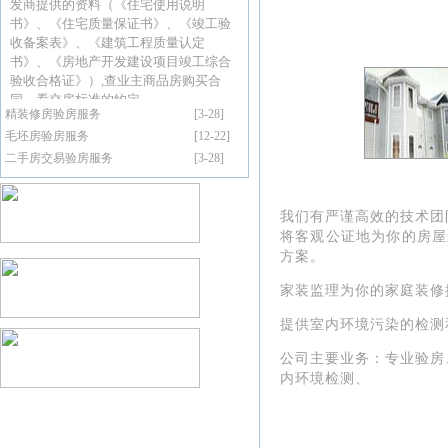
龙湖亚伦
发商提供的资料（《住宅使用说明
胡凯先生预约验房
12-25
央璟
书》、《住宅质量保证书》、《竣工验
皖投云起
收备案表》、《建筑工程质量认定
任斌先生预约验房
12-3
锦悦
书》、《房地产开发建设项目竣工综合
翡翠云璟
验收合格证》）,查业主商品房购买合
云帆验房为答
谢
广
大
业
韩玉芳女士预约验房
11-19
验房
同，看交房标准的约定
精装修房验房服务
[3-28]
和悦云锦2
宋宁女士预约验房
11-3
毛坯房验房服务
[12-22]
期
华润望云
主
一
直以来对云
帆
验房
的
支
二手房交易验房服务
[3-28]
廖俊先生预约验房
10-30
验房
尚泽瑞园
钟宁先生预约验房
10-22
验房
我们有严谨高效的技术团
持，
特
推
出以下
优
惠
活
动：
置地悦玺
将客观公证地为你的房屋
刘芳波女士预约验房
10-16
验房
方
案。
招商天青
吴先生预约验房
10-13
臻境
家装监理为你的家庭装修
邦泰东方
1.同一小区组团验房，
价格
方玲女士预约验房
9-23
提供室内环
境污染的检测
雅颂
伟星东新
周海燕女士预约验房
9-6
公司主要业务：
专业验房
壹号
内环境检测、
高速尚如
刘大林先生预约验房
9-4
优惠
院验
邦泰新华
刘传清先生预约验房
8-20
星耀