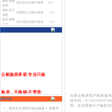
迟先生先生预约验房
8-2
验房
保利龙川
何莲玥女士预约验房
7-29
瑧悦
新华星耀
孙元强先生预约验房
7-22
江河
招商四季
韩丽娟女士预约验房
7-19
公告
臻邸
弘泰熙湖
韩明松先生预约验房
7-16
澜悦
招商玺验
李远峰先生预约验房
7-15
房
伟星宸
吴鑫鑫女士预约验房
7-15
ONE
远大九庐
杨俊先生预约验房
7-14
验房
云帆验房承诺:专业只做
绿城咏熙
蔡女士女士预约验房
7-14
云庐
晶宫山水
蔡琳琳女士预约验房
2-9
拾光
验房，不推销-不带货-
伟星御澜
合肥云帆房地产检测咨询有
周庆山先生预约验房
1-21
道验
服务范围
用代码：91340100697366
中海臻如
理、住宅质量分户验收代
张桦先生预约验房
1-15
不
做装修，确保业主
利益!
府验
一、相关文件资料方面的核查:
1. 查看开