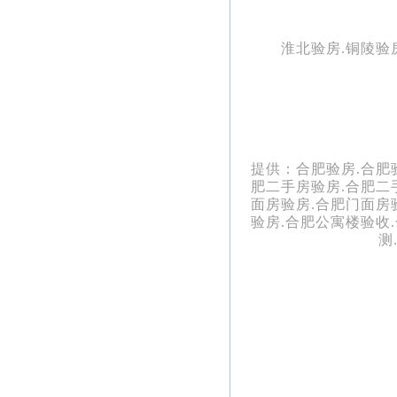
自在
伟星长江
张林峰先生预约验房
1-25
赋验
验房热线:
淮
北验房.铜陵验
星澜湾
潘女士预约验房
12-28
保利和光
罗总先生预约验房
12-1
0551-68992451
尘樾
联发君悦
刘峰先生预约验房
11-21
风华
锦绣龙川
林一岚先生预约验房
10-9
验房
24小时手机:
提供：合肥验房.合肥
融创印河
宋亚博先生预约验房
10-3
肥二手房验房.合肥二
湾
13965100762
面房验房.合肥门面房
琥珀东南
陆剑桥先生预约验房
9-25
验房.合肥公寓楼验收
赋2
测
包河区琥
薛振国先生预约验房
9-3
珀晴
祥生庐州
黄玲玲女士预约验房
8-24
云镜
保利和光
毛先生先生预约验房
7-7
尘樾
皖投新悦
刘娅女士预约验房
6-4
里验
龙湖光年
周光勇先生预约验房
5-27
验房